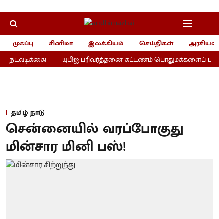
முகப்பு
சினிமா
இலக்கியம்
செய்திகள்
அரசியல்
 நடவடிக்கை!
யுபிஐ பரிவர்த்தனை கட்டணம் பொதுமக்களைப் பாதிக்
தமிழ் நாடு
சென்னையில் வரப்போகுது
மின்சார மினி பஸ்!