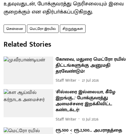
உதவுவதுடன், போக்குவரத்து நெரிசலையும் இவை
குறைக்கும் என எதிர்பா்க்கப்படுகிறது.
சென்னை
மெட்ரோ இரயில்
சிற்றுந்துகள்
Related Stories
கோவை, மதுரை மெட்ரோ ரயில்
திட்டங்களுக்கு அனுமதி
தரவேண்டும்!
Staff Writer
27 Jul 2026
'சில்லரை இல்லையா, கீழே
இறங்கு...' போக்குவரத்து
அமைச்சரை இறக்கிவிட்ட
கண்டக்டர்!
Staff Writer
13 Jul 2026
ரூ.500 < ரூ.2,500... அபராதத்தை