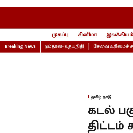
முகப்பு
சினிமா
இலக்கியம
், பெயர்மாற்றம்தான்- உதயநிதி
Breaking News
சேவை உரிமைச் சட்டம்- அ
தமிழ் நாடு
கடல் ப
திட்டம