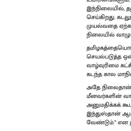
இந்நிலையில், 
செய்கிறது. கடலூர
முயல்வதை ஏற்க 
நிலையில் வாழும்
தமிழகத்தையொட்
செயல்படுத்த ஒன
வாழ்வுரிமை கட்ச
கடந்த கால மாந
அதே நிலைதான் இ
மீனவர்களின் வா
அனுமதிக்கக் 
இந்துஸ்தான் ஆய
வேண்டும்.” என 