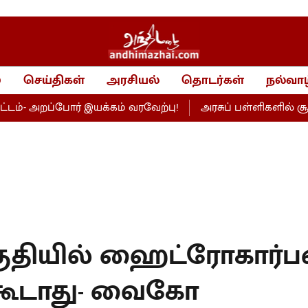
்
செய்திகள்
அரசியல்
தொடர்கள்
நல்வாழ
றப்போர் இயக்கம் வரவேற்பு!
அரசுப் பள்ளிகளில் சூப்பர் கி
குதியில் ஹைட்ரோகார்ப
் கூடாது- வைகோ