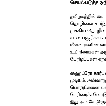
செயல்படுத்த இந்
தமிழகத்தில் சுமா
தொழிலை சார்ந்
முக்கிய தொழிலாக
கடல் பகுதிகள் ச
மீனவர்களின் வாழ
உயிரினங்கள் அழி
பேரிழப்புகள் ஏற்ப
ஹைட்ரோ கார்பனை
முடியும். அவ்வா
பொருட்களை உள்ள
பேரிரைச்சலோடு 
இது அங்கே இருக