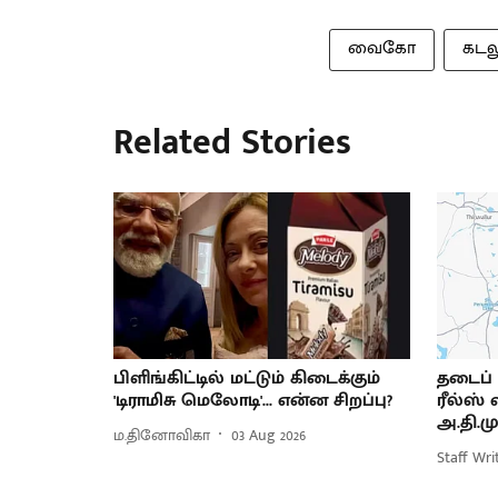
வைகோ
கடல
Related Stories
பிளிங்கிட்டில் மட்டும் கிடைக்கும்
தடைப் ப
'டிராமிசு மெலோடி'... என்ன சிறப்பு?
ரீல்ஸ் 
அ.தி.மு
ம.தினோவிகா
03 Aug 2026
Staff Wri