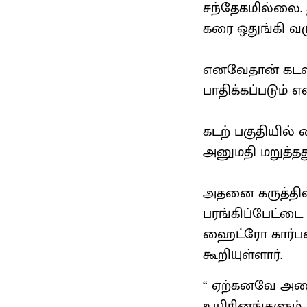
சந்தேகமில்லை
கரை ஒதுங்கி வ
எனவேதான் கடலில
பாதிக்கப்படும் 
கடற் பகுதியில் 
அனுமதி மறுத்தத
அதனை கருத்தில்
பரங்கிப்பேட்டை க
ஹைட்ரோ கார்பன
கூறியுள்ளார்.
“ ஏற்கனவே அமை
உயிரினங்களும், 