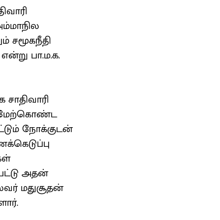
திவாரி
அம்மாநில
ம் சமூகநீதி
்று பா.ம.க.
க சாதிவாரி
 மேற்கொண்ட
்டும் நோக்குடன்
ணக்கெடுப்பு
கள்
பட்டு அதன்
வர் மதுசூதன்
ார்.