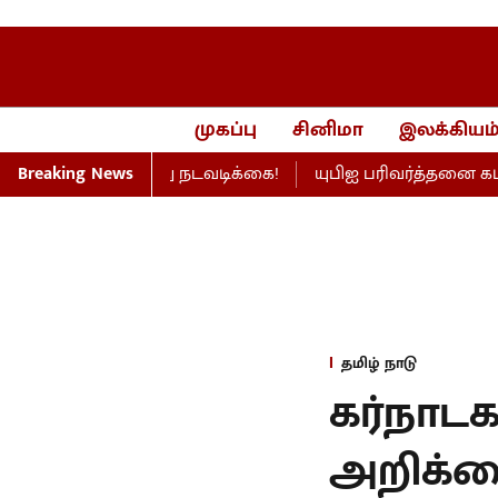
முகப்பு
சினிமா
இலக்கியம
நிறுவனம் மீது நடவடிக்கை!
Breaking News
யுபிஐ பரிவர்த்தனை கட்டணம
தமிழ் நாடு
கர்நாடக
அறிக்கை