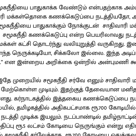
சமூகநீதியை பாதுகாக்க வேண்டும் என்பதற்காக அம
ாரி மக்கள்தொகை கணக்கெடுப்பை நடத்தியதோ,
் சமூகநீதியை பாதுகாக்கும் நோக்குடன் சாதிவாரி
சமூகநீதி கணக்கெடுப்பு என்ற பெயரிலாவது நடத
மக்கள் கட்சி தொடர்ந்து வலியுறுத்தி வருகிறது. 
 எந்த நெருக்கடியோ, சிக்கலோ இல்லை. இந்த அட
” என இன்றைய அறிக்கை ஒன்றில் அன்புமணி கூறி
ம் இதே முறையில் சமூகநீதி சர்வே எனும் சாதிவார
மேற்கொள்ள முடியும். இதற்குத் தேவையான மனி
ள்ளது. கர்நாடகத்தில் இத்தகைய கணக்கெடுப்பை நட
், தமிழகத்தில் அதிகபட்சமாக ரூ.700 கோடியில் 
த்தி முடிக்க இயலும். நடப்பாண்டில் தமிழ்நாட்டி
ப்பு ரூ.5 லட்சம் கோடியை நெருங்கும் என்று எதிர்ப
 சமூகநீதி சர்வேக்காக ரூ.700 கோடியை ஒதுக்குவத