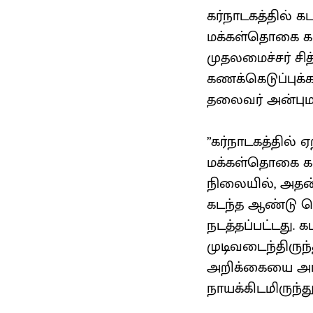
கர்நாடகத்தில் 
மக்கள்தொகை கண
முதலமைச்சர் சித
கணக்கெடுப்புக
தலைவர் அன்புமண
”கர்நாடகத்தில்
மக்கள்தொகை க
நிலையில், அதன்ப
கடந்த ஆண்டு செப
நடத்தப்பட்டது. 
முடிவடைந்திருந
அறிக்கையை அம்
நாயக்கிடமிருந்த