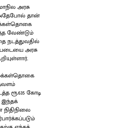
்மாநில அரசு
 அதேபோல் தான்
 மக்கள்தொகை
்த வேண்டும்
இதை நடத்துவதில்
ிப்படையை அரசு
யுள்ளார்.
ி மக்கள்தொகை
தவளம்
த்த ரூ.635 கோடி
இந்தக்
ன் நிதிநிலை
ார்க்கப்படும்
ற்கு எந்தத்