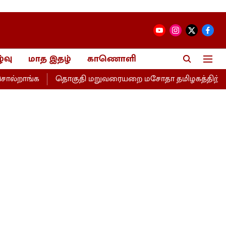
்வு
மாத இதழ்
காணொளி
றாங்க
தொகுதி மறுவரையறை மசோதா தமிழகத்திற்கு இழைக்கப