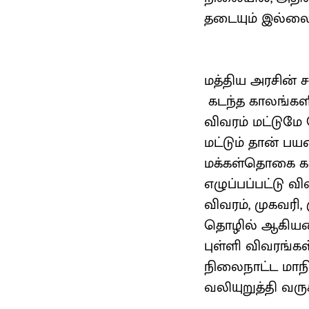
தடையும் இல்லை; 
மத்திய அரசின் ச
கடந்த காலங்களி
விவரம் மட்டுமே
மட்டும் தான் ப
மக்கள்தொகை கண
எழுப்பப்பட்டு 
விவரம், முகவரி, 
தொழில் ஆகியவை
புள்ளி விவரங்
நிலைநாட்ட மாநி
வலியுறுத்தி வரு