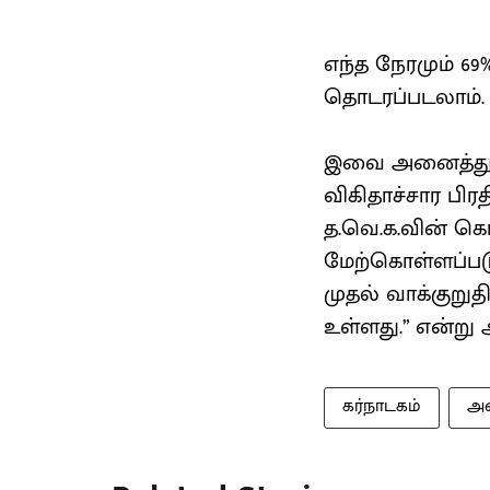
எந்த நேரமும் 69%
தொடரப்படலாம். 
இவை அனைத்துக்க
விகிதாச்சார பி
த.வெ.க.வின் கொ
மேற்கொள்ளப்படு
முதல் வாக்குறு
உள்ளது.” என்று
கர்நாடகம்
அன