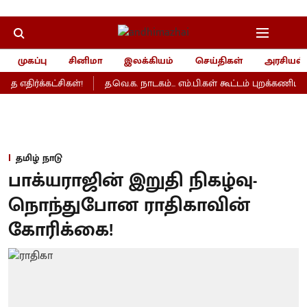
முகப்பு
சினிமா
இலக்கியம்
செய்திகள்
அரசியல்
 எதிர்க்கட்சிகள்!
த.வெ.க. நாடகம்... எம்.பி.கள் கூட்டம் புறக்கணிப்பு- தி
தமிழ் நாடு
பாக்யராஜின் இறுதி நிகழ்வு-
நொந்துபோன ராதிகாவின்
கோரிக்கை!