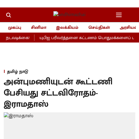
முகப்பு
சினிமா
இலக்கியம்
செய்திகள்
அரசியல்
 நடவடிக்கை!
யுபிஐ பரிவர்த்தனை கட்டணம் பொதுமக்களைப் பாதிக்
தமிழ் நாடு
அன்புமணியுடன் கூட்டணி
பேசியது சட்டவிரோதம்-
இராமதாஸ்