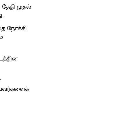
 தேதி முதல்
ு.
ை நோக்கி
்
த்தின்
ன
யவர்களைக்