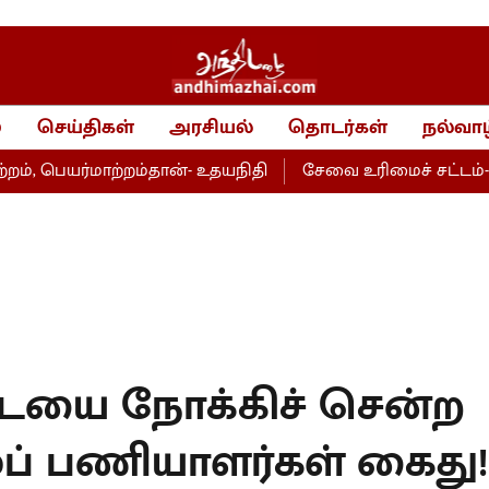
்
செய்திகள்
அரசியல்
தொடர்கள்
நல்வாழ
ர்மாற்றம்தான்- உதயநிதி
சேவை உரிமைச் சட்டம்- அறப்போ
யை நோக்கிச் சென்ற
ப் பணியாளர்கள் கைது!