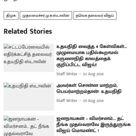
திமுக
முதலமைச்சர் மு.க.ஸ்டாலின்
தவெக தலைவர் விஜய்
Related Stories
உதயநிதி வைத்த 4 கேள்விகள்...
முழுமையாக பதில்கூறாமல்
கருணாநிதி காலத்தைக்
குறிப்பிட்ட விஜய்!
Staff Writer
07 Aug 2026
அவர்கள் சொன்ன மாற்றம்,
பெயர்மாற்றம்தான்- உதயநிதி
Staff Writer
05 Aug 2026
ஜனநாயகன் – விமர்சனம்… தட்
நீங்க முதல்வராவே இருந்துருங்க
விஜய் மொமண்ட் !