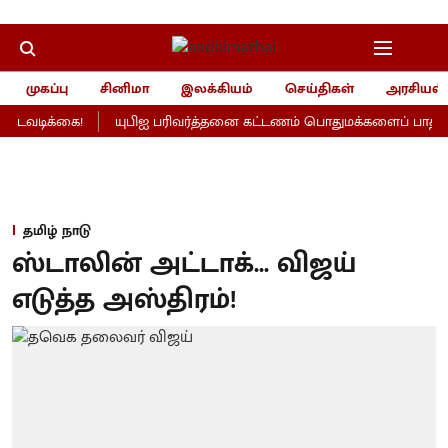
முகப்பு
சினிமா
இலக்கியம்
செய்திகள்
அரசியல்
வடிக்கை!
யுபிஐ பரிவர்த்தனை கட்டணம் பொதுமக்களைப் பாதிக்காதா
தமிழ் நாடு
ஸ்டாலின் அட்டாக்... விஜய்
எடுத்த அஸ்திரம்!