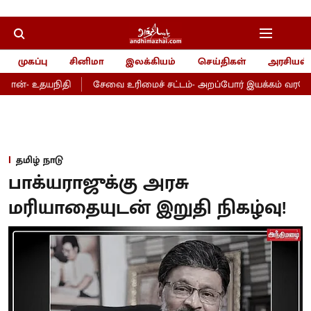
முகப்பு
சினிமா
இலக்கியம்
செய்திகள்
அரசியல்
ான்- உதயநிதி
சேவை உரிமைச் சட்டம்- அறப்போர் இயக்கம் வரவேற்ப
தமிழ் நாடு
பாக்யராஜுக்கு அரசு
மரியாதையுடன் இறுதி நிகழ்வு!