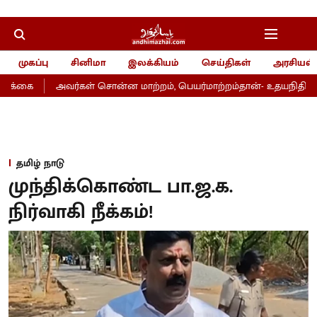
முகப்பு
சினிமா
இலக்கியம்
செய்திகள்
அரசியல்
ிக்கை
அவர்கள் சொன்ன மாற்றம், பெயர்மாற்றம்தான்- உதயநிதி
தமிழ் நாடு
முந்திக்கொண்ட பா.ஜ.க.
நிர்வாகி நீக்கம்!