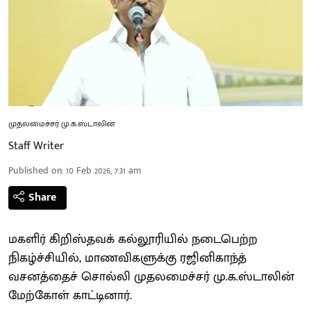
முதலமைச்சர் மு.க.ஸ்டாலின்
Staff Writer
Published on
:
10 Feb 2026, 7:31 am
Share
மகளிர் கிறிஸ்தவக் கல்லூரியில் நடைபெற்ற
நிகழ்ச்சியில், மாணவிகளுக்கு ரஜினிகாந்த்
வசனத்தைச் சொல்லி முதலமைச்சர் மு.க.ஸ்டாலின்
மேற்கோள் காட்டினார்.