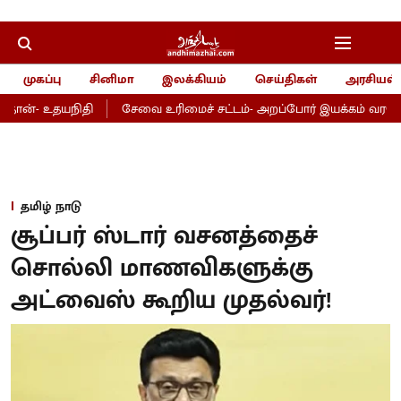
முகப்பு
சினிமா
இலக்கியம்
செய்திகள்
அரசியல்
ான்- உதயநிதி
சேவை உரிமைச் சட்டம்- அறப்போர் இயக்கம் வரவேற்ப
தமிழ் நாடு
சூப்பர் ஸ்டார் வசனத்தைச்
சொல்லி மாணவிகளுக்கு
அட்வைஸ் கூறிய முதல்வர்!