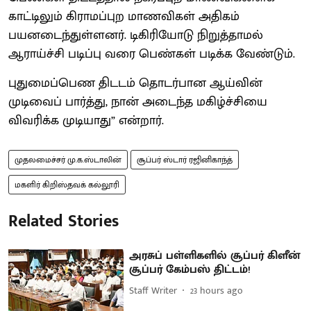
காட்டிலும் கிராமப்புற மாணவிகள் அதிகம்
பயனடைந்துள்ளனர். டிகிரியோடு நிறுத்தாமல்
ஆராய்ச்சி படிப்பு வரை பெண்கள் படிக்க வேண்டும்.
புதுமைப்பெண திடடம் தொடர்பான ஆய்வின்
முடிவைப் பார்த்து, நான் அடைந்த மகிழ்ச்சியை
விவரிக்க முடியாது” என்றார்.
முதலமைச்சர் மு.க.ஸ்டாலின்
சூப்பர் ஸ்டார் ரஜினிகாந்த்
மகளிர் கிறிஸ்தவக் கல்லூரி
Related Stories
அரசுப் பள்ளிகளில் சூப்பர் கிளீன்
சூப்பர் கேம்பஸ் திட்டம்!
Staff Writer
23 hours ago