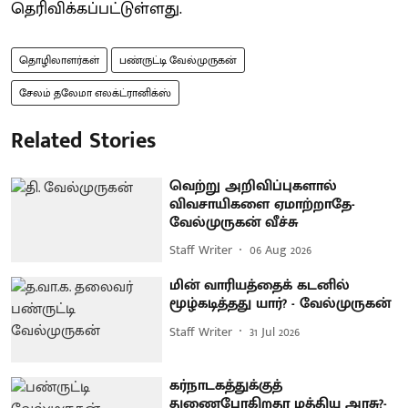
தெரிவிக்கப்பட்டுள்ளது.
தொழிலாளர்கள்
பண்ருட்டி வேல்முருகன்
சேலம் தலேமா எலக்ட்ரானிக்ஸ்
Related Stories
வெற்று அறிவிப்புகளால்
விவசாயிகளை ஏமாற்றாதே-
வேல்முருகன் வீச்சு
Staff Writer
06 Aug 2026
மின் வாரியத்தைக் கடனில்
மூழ்கடித்தது யார்? - வேல்முருகன்
Staff Writer
31 Jul 2026
கர்நாடகத்துக்குத்
துணைபோகிறதா மத்திய அரசு?-