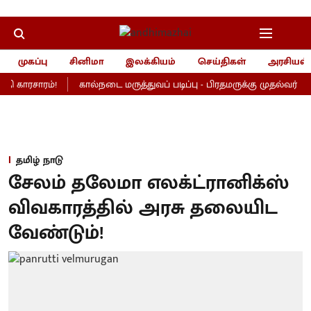
முகப்பு
சினிமா
இலக்கியம்
செய்திகள்
அரசியல்
ி காரசாரம்!
கால்நடை மருத்துவப் படிப்பு - பிரதமருக்கு முதல்வர் விஜய
தமிழ் நாடு
சேலம் தலேமா எலக்ட்ரானிக்ஸ்
விவகாரத்தில் அரசு தலையிட
வேண்டும்!