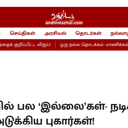
்
செய்திகள்
அரசியல்
தொடர்கள்
நல்வாழ
ப்பிட்ட விஜய்!
ஒரு நல்ல தொடக்கம்- மாணிக்கம் தாகூர் 
் பல ‘இல்லை’கள்- நடி
டுக்கிய புகார்கள்!