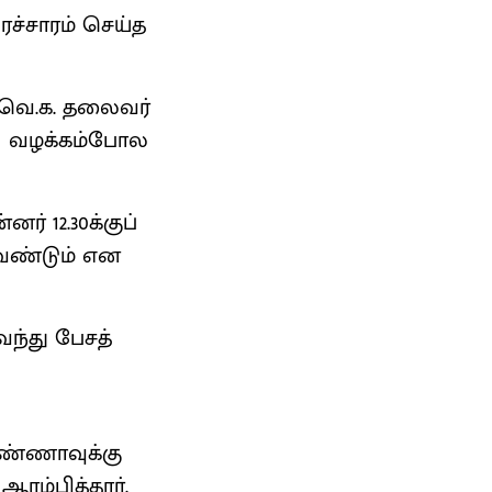
ச்சாரம் செய்த
த.வெ.க. தலைவர்
ல், வழக்கம்போல
ர் 12.30க்குப்
வேண்டும் என
ந்து பேசத்
அண்ணாவுக்கு
ஆரம்பித்தார்.