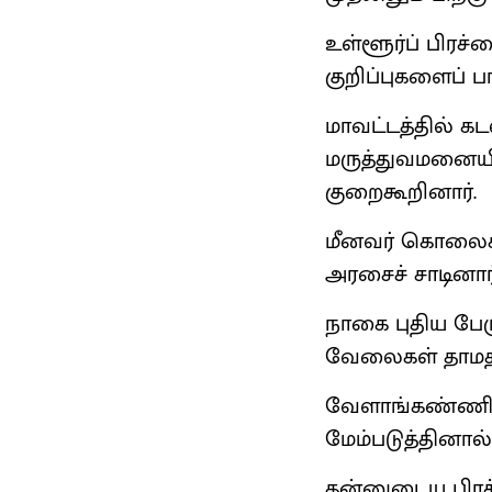
உள்ளூர்ப் பிரச்
குறிப்புகளைப் ப
மாவட்டத்தில் க
மருத்துவமனையில
குறைகூறினார்.
மீனவர் கொலைகளு
அரசைச் சாடினார
நாகை புதிய பேர
வேலைகள் தாமதம
வேளாங்கண்ணி, 
மேம்படுத்தினால்
தன்னுடைய பிரச்