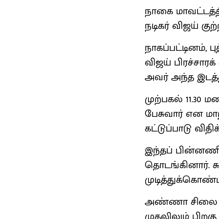
நாகை மாவட்டத்த
நடிகர் விஜய் குற
நாகப்பட்டினம்,
விஜய் பிரச்சாரக
அவர் அந்த இடத்
முற்பகல் 11.30 ம
பேசுவார் என மா
கட்டுப்பாடு விதிக
இந்தப் பின்னணி
தொடங்கினார். சு
முடித்துக்கொண்ட
அண்ணா சிலை அர
முதலிலும் பிறகு