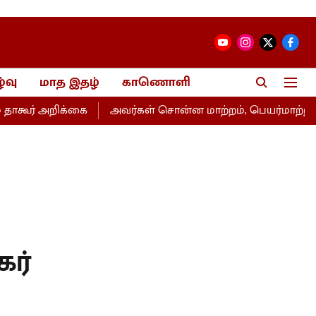
்வு
மாத இதழ்
காணொளி
அறிக்கை
அவர்கள் சொன்ன மாற்றம், பெயர்மாற்றம்தான்- உ
கர்