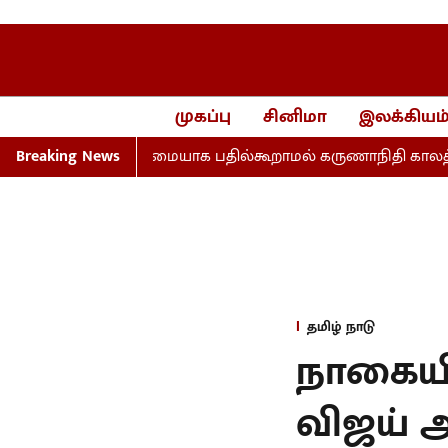
முகப்பு
சினிமா
இலக்கியம
ிகள்... முழுமையாக பதில்கூறாமல் கருணாநிதி காலத்தைக் குறி
Breaking News
தமிழ் நாடு
நாகையில
விஜய் அ