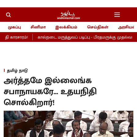
முகப்பு
சினிமா
இலக்கியம்
செய்திகள்
அரசியல்
ி காரசாரம்!
கால்நடை மருத்துவப் படிப்பு - பிரதமருக்கு முதல்வர் விஜய
தமிழ் நாடு
அர்த்தமே இல்லைங்க
சபாநாயகரே... உதயநிதி
சொல்கிறார்!