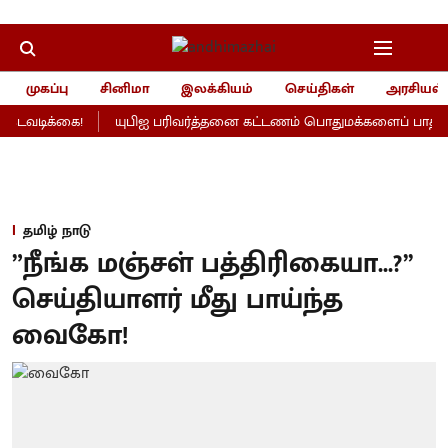
முகப்பு
சினிமா
இலக்கியம்
செய்திகள்
அரசியல்
டவடிக்கை!
யுபிஐ பரிவர்த்தனை கட்டணம் பொதுமக்களைப் பாதிக்காத
தமிழ் நாடு
”நீங்க மஞ்சள் பத்திரிகையா...?’’
செய்தியாளர் மீது பாய்ந்த
வைகோ!