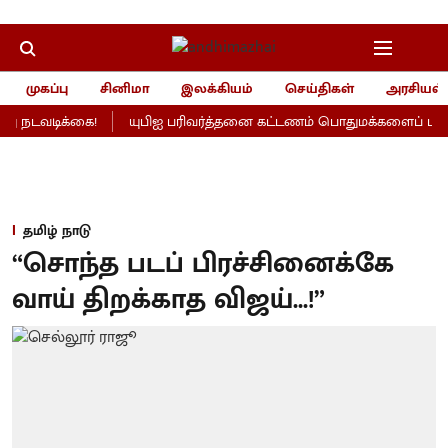
முகப்பு
சினிமா
இலக்கியம்
செய்திகள்
அரசியல்
 நடவடிக்கை!
யுபிஐ பரிவர்த்தனை கட்டணம் பொதுமக்களைப் பாதிக்க
தமிழ் நாடு
“சொந்த படப் பிரச்சினைக்கே
வாய் திறக்காத விஜய்...!”