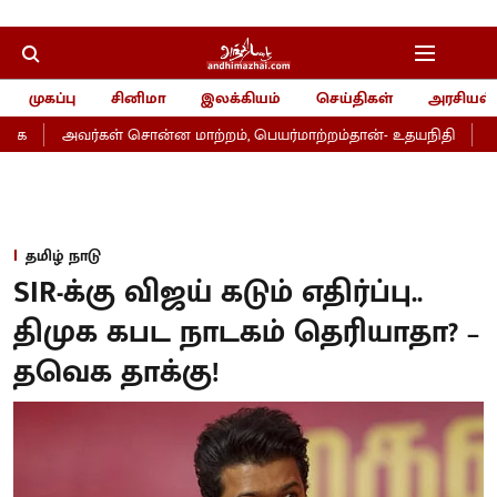
முகப்பு
சினிமா
இலக்கியம்
செய்திகள்
அரசியல்
அவர்கள் சொன்ன மாற்றம், பெயர்மாற்றம்தான்- உதயநிதி
சேவை 
தமிழ் நாடு
SIR-க்கு விஜய் கடும் எதிர்ப்பு..
திமுக கபட நாடகம் தெரியாதா? –
தவெக தாக்கு!