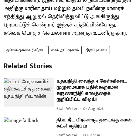
தொடங்கினார். இதனால், விஜய் 10 நிமிடங்களுக்குள்
அஜித்குமாரின் தாய் மற்றும் தம்பி நவீன்குமாரைச்
சந்தித்து ஆறுதல் தெரிவித்துவிட்டு அங்கிருந்து
புறப்பட்டுச் சென்றார். இந்தச் சந்திப்பின்போது,
தவெக பொதுச் செயலாளர் ஆனந்த் உடனிருந்தார்.
தவெக தலைவர் விஜய்
லாக் அப் மரணம்
திருப்புவனம்
Related Stories
உதயநிதி வைத்த 4 கேள்விகள்...
முழுமையாக பதில்கூறாமல்
கருணாநிதி காலத்தைக்
குறிப்பிட்ட விஜய்!
Staff Writer
07 Aug 2026
தி.க. நீட் பிரச்சாரத் தடைக்கு கமல்
கட்சி எதிர்ப்பு!
Staff Writer
31 Jul 2026