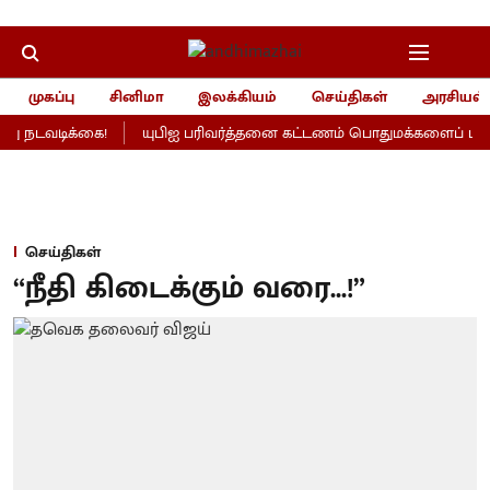
முகப்பு
சினிமா
இலக்கியம்
செய்திகள்
அரசியல்
ு நடவடிக்கை!
யுபிஐ பரிவர்த்தனை கட்டணம் பொதுமக்களைப் பாதிக்
செய்திகள்
“நீதி கிடைக்கும் வரை...!”