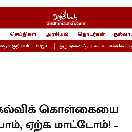
்
செய்திகள்
அரசியல்
தொடர்கள்
நல்வாழ
ிப்பிட்ட விஜய்!
ஒரு நல்ல தொடக்கம்- மாணிக்கம் தாகூர்
கல்விக் கொள்கையை
போம், ஏற்க மாட்டோம்! –