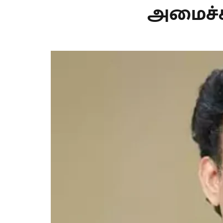
அமைச்ச