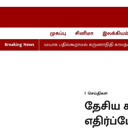
முகப்பு
சினிமா
இலக்கியம
விகள்... முழுமையாக பதில்கூறாமல் கருணாநிதி காலத்தைக் குற
Breaking News
செய்திகள்
தேசிய 
எதிர்ப்