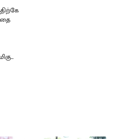
திற்கே
த்தை
மிகு…