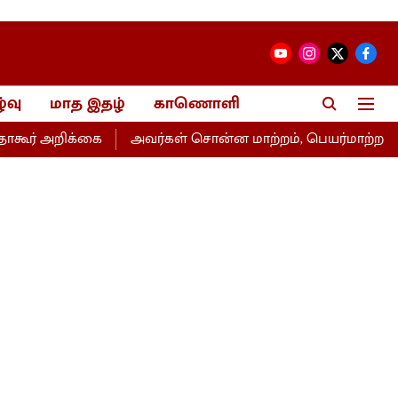
்வு
மாத இதழ்
காணொளி
 அறிக்கை
அவர்கள் சொன்ன மாற்றம், பெயர்மாற்றம்தான்- 