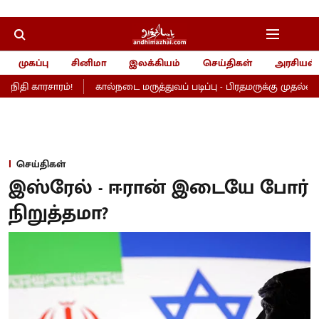
முகப்பு
சினிமா
இலக்கியம்
செய்திகள்
அரசியல்
ிதி காரசாரம்!
கால்நடை மருத்துவப் படிப்பு - பிரதமருக்கு முதல்வர் வி
செய்திகள்
இஸ்ரேல் - ஈரான் இடையே போர்
நிறுத்தமா?