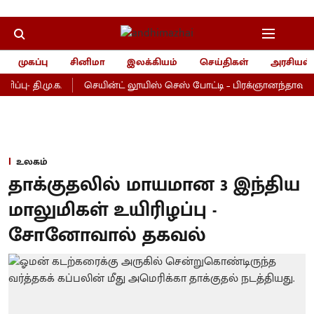
முகப்பு
சினிமா
இலக்கியம்
செய்திகள்
அரசியல்
்பு- தி.மு.க.
செயின்ட் லூயிஸ் செஸ் போட்டி – பிரக்ஞானந்தாவுக்கு ம
உலகம்
தாக்குதலில் மாயமான 3 இந்திய
மாலுமிகள் உயிரிழப்பு -
சோனோவால் தகவல்