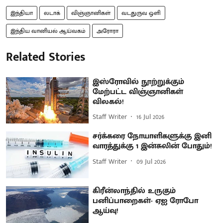
இந்தியா
லடாக்
விஞ்ஞானிகள்
வடதுருவ ஒளி
இந்திய வானியல் ஆய்வகம்
அரோரா
Related Stories
இஸ்ரோவில் நூற்றுக்கும்
மேற்பட்ட விஞ்ஞானிகள்
விலகல்!
Staff Writer
16 Jul 2026
சர்க்கரை நோயாளிகளுக்கு இனி
வாரத்துக்கு 1 இன்சுலின் போதும்!
Staff Writer
09 Jul 2026
கிரீன்லாந்தில் உருகும்
பனிப்பாறைகள்- ஏஐ ரோபோ
ஆய்வு!