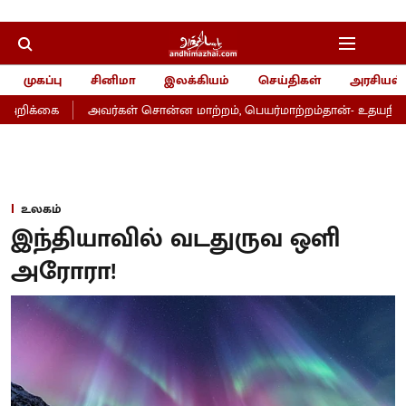
முகப்பு
சினிமா
இலக்கியம்
செய்திகள்
அரசியல்
அறிக்கை
அவர்கள் சொன்ன மாற்றம், பெயர்மாற்றம்தான்- உதயநிதி
உலகம்
இந்தியாவில் வடதுருவ ஒளி
அரோரா!