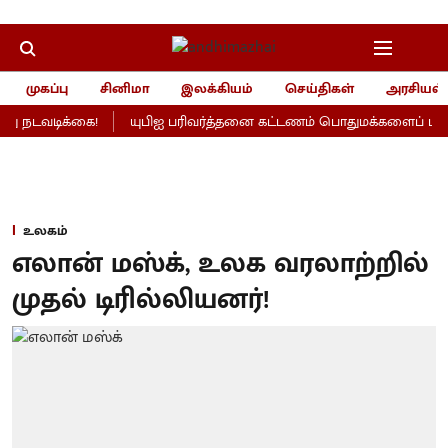
முகப்பு
சினிமா
இலக்கியம்
செய்திகள்
அரசியல்
 நடவடிக்கை!
யுபிஐ பரிவர்த்தனை கட்டணம் பொதுமக்களைப் பாதிக்
உலகம்
எலான் மஸ்க், உலக வரலாற்றில்
முதல் டிரில்லியனர்!