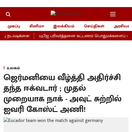
முகப்பு
சினிமா
இலக்கியம்
செய்திகள்
அரசியல்
 நடவடிக்கை!
யுபிஐ பரிவர்த்தனை கட்டணம் பொதுமக்களைப் பாதிக்
உலகம்
ஜெர்மனியை வீழ்த்தி அதிர்ச்சி
தந்த ஈக்வடார் ; முதல்
முறையாக நாக் - அவுட் சுற்றில்
ஐவரி கோஸ்ட் அணி!