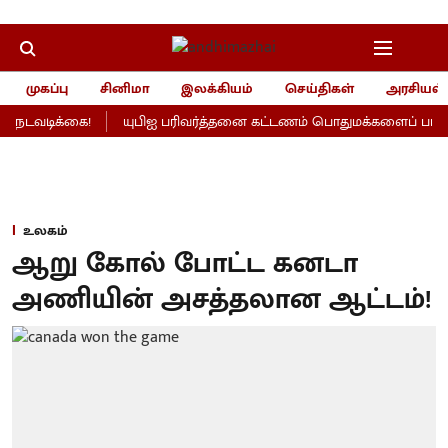
முகப்பு
சினிமா
இலக்கியம்
செய்திகள்
அரசியல்
நடவடிக்கை!
யுபிஐ பரிவர்த்தனை கட்டணம் பொதுமக்களைப் பாதிக்கா
உலகம்
ஆறு கோல் போட்ட கனடா
அணியின் அசத்தலான ஆட்டம்!