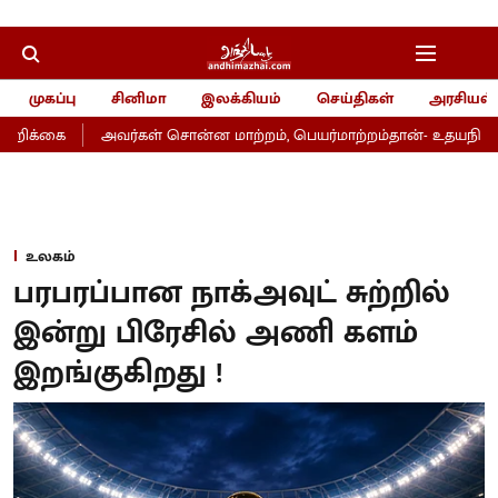
முகப்பு
சினிமா
இலக்கியம்
செய்திகள்
அரசியல்
றிக்கை
அவர்கள் சொன்ன மாற்றம், பெயர்மாற்றம்தான்- உதயநிதி
உலகம்
பரபரப்பான நாக்அவுட் சுற்றில்
இன்று பிரேசில் அணி களம்
இறங்குகிறது !