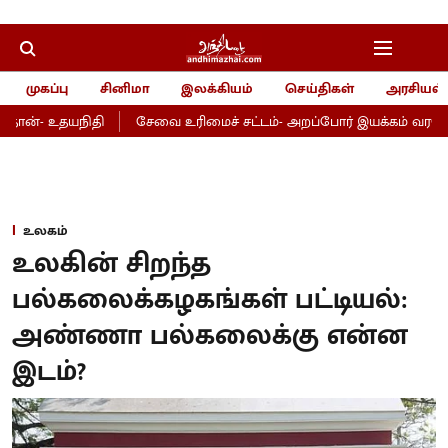
முகப்பு
சினிமா
இலக்கியம்
செய்திகள்
அரசியல்
ான்- உதயநிதி
சேவை உரிமைச் சட்டம்- அறப்போர் இயக்கம் வரவேற்ப
உலகம்
உலகின் சிறந்த
பல்கலைக்கழகங்கள் பட்டியல்:
அண்ணா பல்கலைக்கு என்ன
இடம்?