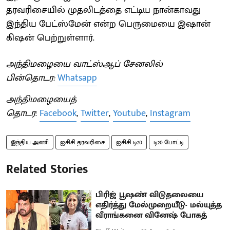
தரவரிசையில் முதலிடத்தை எட்டிய நான்காவது
இந்திய பேட்ஸ்மேன் என்ற பெருமையை இஷான்
கிஷன் பெற்றுள்ளார்.
அந்திமழையை வாட்ஸ்ஆப் சேனலில்
பின்தொடர:
Whatsapp
அந்திமழையைத்
தொடர
:
Facebook
,
Twitter
,
Youtube
,
Instagram
இந்திய அணி
ஐசிசி தரவரிசை
ஐசிசி டி20
டி20 போட்டி
Related Stories
பிரிஜ் பூஷண் விடுதலையை
எதிர்த்து மேல்முறையீடு- மல்யுத்த
வீராங்கனை வினேஷ் போகத்