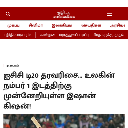
முகப்பு
சினிமா
இலக்கியம்
செய்திகள்
அரசியல்
நிதி காரசாரம்!
கால்நடை மருத்துவப் படிப்பு - பிரதமருக்கு முதல்வர் வ
உலகம்
ஐசிசி டி20 தரவரிசை... உலகின்
நம்பர் 1 இடத்திற்கு
முன்னேறியுள்ள இஷான்
கிஷன்!