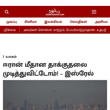
முகப்பு
சினிமா
இலக்கியம்
செய்திகள்
அரசியல்
அறிக்கை
அவர்கள் சொன்ன மாற்றம், பெயர்மாற்றம்தான்- உதயநிதி
உலகம்
ஈரான் மீதான தாக்குதலை
முடித்துவிட்டோம்! – இஸ்ரேல்