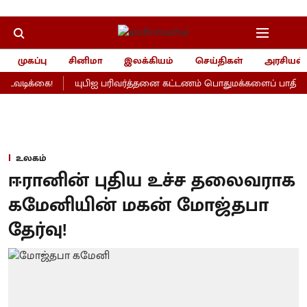
முகப்பு
சினிமா
இலக்கியம்
செய்திகள்
அரசியல்
டவடிக்கை!
யுபிஐ பரிவர்த்தனை கட்டணம் பொதுமக்களைப் பாதிக்காத
உலகம்
ஈரானின் புதிய உச்ச தலைவராக
கமேனியின் மகன் மோஜ்தபா
தேர்வு!