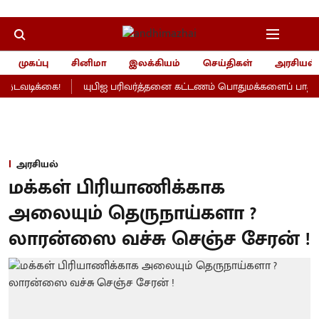
முகப்பு
சினிமா
இலக்கியம்
செய்திகள்
அரசியல்
நடவடிக்கை!
யுபிஐ பரிவர்த்தனை கட்டணம் பொதுமக்களைப் பாதிக்கா
அரசியல்
மக்கள் பிரியாணிக்காக
அலையும் தெருநாய்களா ?
லாரன்ஸை வச்சு செஞ்ச சேரன் !