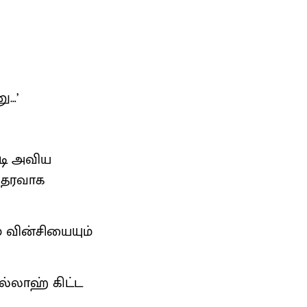
ு…’
டி அவிய
 ஆதரவாக
் வின்சியையும்
 அல்லாஹ் கிட்ட