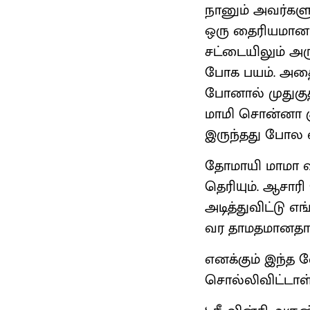
நானும் அவர்கள
ஒரு தைரியமான மு
சட்டையிலும் அர
போக பயம். அதை
போனால் முதுகுத
மாமி சொன்னா கு
இருந்தது போல வி
தோமாயி மாமா வ
தெரியும். ஆசாரி
அடித்துவிட்டு எ
வர தாமதமானதால
எனக்கும் இந்த 
சொல்லிவிட்டாள்