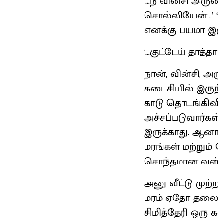
‘…நீ வின்சி அர
சொல்லியேன்…’ 
எனக்கு பயமா இரு
‘…குட்டேய் தாத்
நான், வின்சி, அ
கடைசியில் இருந்
காடு தொடங்கிவி
அச்சப்படுவார்க
இருக்காது. ஆனால
மரங்கள் மற்றும்
சொந்தமான வஸ்
அனு வீட்டு முற்
மரம் ஏதோ தலைவிர
சிமித்தேரி ஒரு