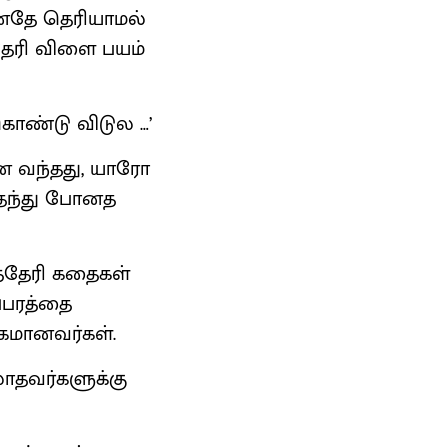
போனதே தெரியாமல்
்தேரி விளை பயம்
ொண்டு விடுல …’
னை வந்தது, யாரோ
மிதந்து போனத
்தேரி கதைகள்
்பரத்தை
்கமானவர்கள்.
ாதவர்களுக்கு