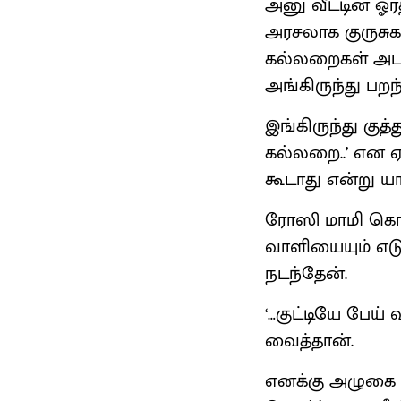
அனு வீட்டின் ஓர
அரசலாக குருசுகள
கல்லறைகள் அடங
அங்கிருந்து பற
இங்கிருந்து குத
கல்லறை..’ என ஏ
கூடாது என்று ய
ரோஸி மாமி கொடு
வாளியையும் எடு
நடந்தேன்.
‘…குட்டியே பேய்
வைத்தான்.
எனக்கு அழுகை வ