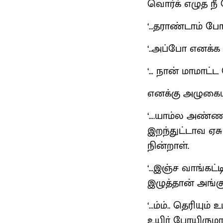
வொர்க் எழுத நீ 
‘...தராண்டாம் போட
‘..அப்போ எனக்க
‘… நான் மாமாட்ட
எனக்கு அழுகைய
‘….யாம்ல அண்ண
இறந்துட்டாவ ஏச
நின்றாள்.
‘…இஞ்ச வாங்கட்ட
இழுத்தான் அங்க
‘...ம்ம்.. தெரிய
உயிர் போயிருமாம