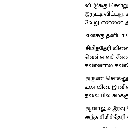
வீட்டுக்கு சென
இருட்டி விட்டத
வேறு என்னை 
‘எனக்கு தனியா
‘சிமித்தேரி வி
வெள்ளைச் சீலை 
கண்ணால கண்டேன
அருண் சொல்லும
உலாவின. இரவில்
தலையில் சுமக்கு
ஆனாலும் இரவு 
அந்த சிமித்தேர