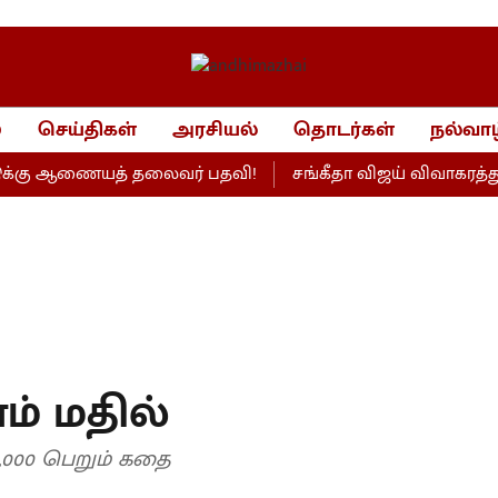
்
செய்திகள்
அரசியல்
தொடர்கள்
நல்வாழ
்கு ஆணையத் தலைவர் பதவி!
சங்கீதா விஜய் விவாகரத்து வழக
் மதில்
10,000 பெறும் கதை