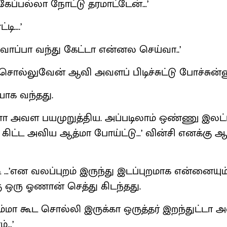
கேப்பல்லா நோட்டு தரமாட்டேன்…’
்டி….’
 வாப்பா வந்து கேட்டா என்னல செய்வா..’
 சொல்லுவேன் ஆவி அவளப் பிடிச்சுட்டு போச்சுன்ன
ாக வந்தது.
ா அவள பயமுறுத்திய. அப்படிலாம் ஒண்ணு இலட்
ு கிட்ட அவிய ஆத்மா போய்ட்டு…’ வின்சி எனக்கு
ி …’என வலப்புறம் இருந்து இடப்புறமாக என்னையும
ு ஒரு ஓணான் செத்து கிடந்தது.
ும் உம்மா கூட சொல்லி இருக்கா ஒருத்தர் இறந்துட்டா
்…’