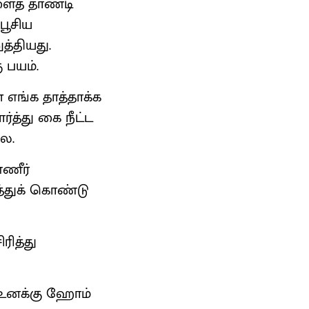
களைத் தாண்டி
பூசிய
்தியது.
 பயம்.
 எங்க தாத்தாக்க
்த்து கை நீட்ட
லை.
்ணீர்
த்துக் கொண்டு
ரித்து
ு உனக்கு ஹோம்