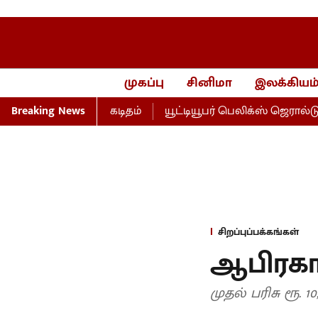
முகப்பு
சினிமா
இலக்கியம
 முதல்வர் விஜய் கடிதம்
Breaking News
யூட்டியூபர் பெலிக்ஸ் ஜெரால்டுக
சிறப்புப்பக்கங்கள்
ஆபிரகாம
முதல் பரிசு ரூ. 