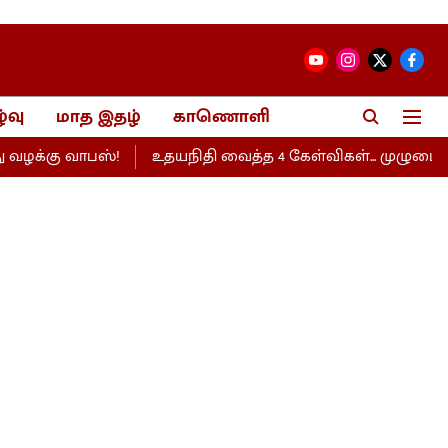
்வு
மாத இதழ்
காணொளி
்கு வாபஸ்!
உதயநிதி வைத்த 4 கேள்விகள்... முழுமையாக பத