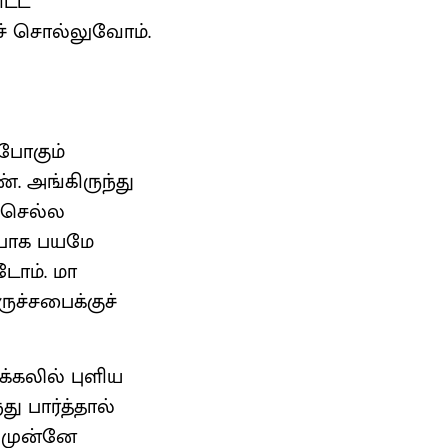
ட்ட
ச் சொல்லுவோம்.
 போகும்
். அங்கிருந்து
் செல்ல
 போக பயமே
டோம். மா
ருச்சபைக்குச்
க்கலில் புளிய
ு பார்த்தால்
ு முன்னே