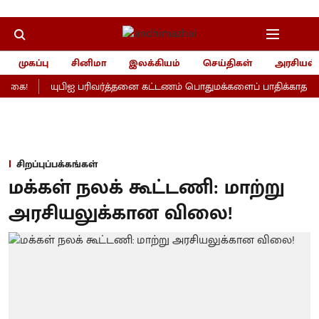
முகப்பு
சினிமா
இலக்கியம்
செய்திகள்
அரசியல்
யுபிஐ பரிவர்த்தனை கட்டணம் பொதுமக்களைப் பாதிக்காதாமே... நி
சிறப்புப்பக்கங்கள்
மக்கள் நலக் கூட்டணி: மாற்று
அரசியலுக்கான விலை!