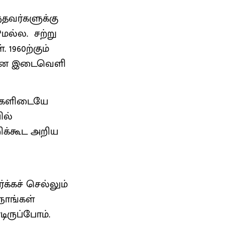
வர்களுக்கு
ல்ல. சற்று
1960ற்கும்
குமான இடைவெளி
றவுகளிடையே
ில்
றிக்கூட அறிய
க்கச் செல்லும்
நாங்கள்
டிருப்போம்.