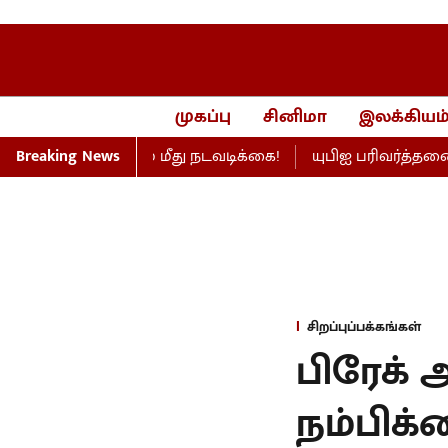
முகப்பு
சினிமா
இலக்கியம
ய் நிறுவனம் மீது நடவடிக்கை!
Breaking News
யுபிஐ பரிவர்த்தனை கட்
சிறப்புப்பக்கங்கள்
பிரேக் 
நம்பிக்