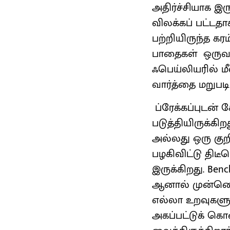
அதிர்ச்சியாக இர
விலக்கப் பட்டத
பற்றியிருந்த கர
பாதைகள் ஒருவழ
ஃபெய்லியரில் ம
வார்த்தை மறுபட
ப்ரேக்கப்புடன்
படுத்தியிருக்கி
அல்லது ஒரு குறிப
பழகிவிட்டு திட
இருக்கிறது. Bench
ஆனால் முன்னெப்
எல்லா உறவுகளு
அகப்பட்டுக் கொ