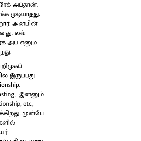
ேக் அப்தான்.
்க முடியாதது.
றார். அன்பின்
னது. லவ்
க் அப் எனும்
றது.
றிமுகப்
ில் இருப்பது
onship.
ting, இன்னும்
onship, etc.,
்கிறது. முன்பே
களில்
யர்