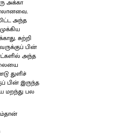
ரு அக்கா
்தாலானவை.
ிட்ட அந்த
முக்கிய
ாது. சுற்றி
ருக்குப் பின்
ட்களில் அந்த
சேலையை
டு துளிச்
ப் பின் இருந்த
யை மறந்து பல
ம்தான்
ு