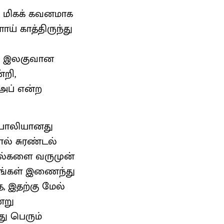
 மிகக் கவனமாக
ாய் காத்திருந்து
மிக இலகுவான
்றி,
அப் என்ற
 போலியானது
ல் சுரண்டல்
்கல்களை வருமுன்
மனங்கள் இணைந்து
, இதற்கு மேல்
்று
ு பெரும்