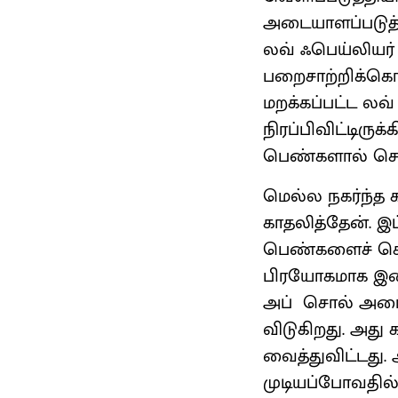
அடையாளப்படுத்த
லவ் ஃபெய்லியர
பறைசாற்றிக்கொள்
மறக்கப்பட்ட லவ
நிரப்பிவிட்டிர
பெண்களால் சொல்
மெல்ல நகர்ந்த 
காதலித்தேன். இ
பெண்களைச் சொல
பிரயோகமாக இடைய
அப் சொல் அமைந்
விடுகிறது. அ
வைத்துவிட்டது.
முடியப்போவதில