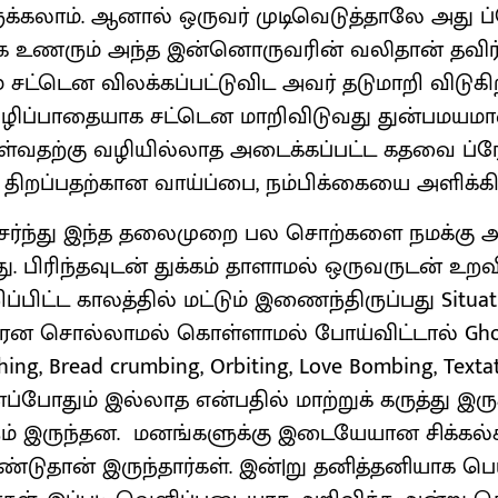
ுக்கலாம். ஆனால் ஒருவர் முடிவெடுத்தாலே அது ப்ர
ாக உணரும் அந்த இன்னொருவரின் வலிதான் தவிர்க
ம் சட்டென விலக்கப்பட்டுவிட அவர் தடுமாறி விடுகி
ிப்பாதையாக சட்டென மாறிவிடுவது துன்பமயமா
ீள்வதற்கு வழியில்லாத அடைக்கப்பட்ட கதவை ப்ரே
ி திறப்பதற்கான வாய்ப்பை, நம்பிக்கையை அளிக்கி
 சேர்ந்து இந்த தலைமுறை பல சொற்களை நமக்கு அ
றது. பிரிந்தவுடன் துக்கம் தாளாமல் ஒருவருடன் உறவ
்பிட்ட காலத்தில் மட்டும் இணைந்திருப்பது Situati
ீரென சொல்லாமல் கொள்ளாமல் போய்விட்டால் Ghos
ing, Bread crumbing, Orbiting, Love Bombing, Textati
போதும் இல்லாத என்பதில் மாற்றுக் கருத்து இருக
ம் இருந்தன. மனங்களுக்கு இடையேயான சிக்கல்
ண்டுதான் இருந்தார்கள். இன்|று தனித்தனியாக பெ