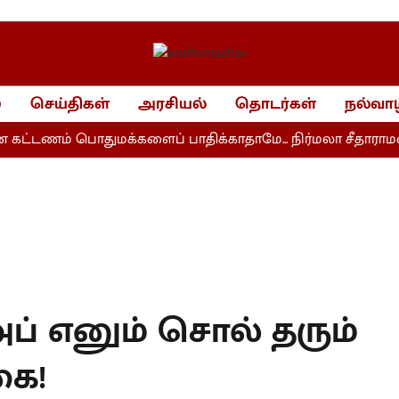
்
செய்திகள்
அரசியல்
தொடர்கள்
நல்வாழ
டணம் பொதுமக்களைப் பாதிக்காதாமே... நிர்மலா சீதாராமன் ச
அப் எனும் சொல் தரும்
கை!