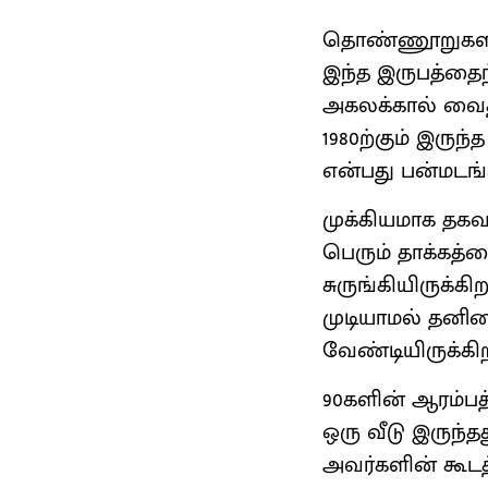
தொண்ணூறுகளின
இந்த இருபத்தை
அகலக்கால் வைத்
1980ற்கும் இரு
என்பது பன்மடங்க
முக்கியமாக தகவ
பெரும் தாக்கத்
சுருங்கியிருக்க
முடியாமல் தனிம
வேண்டியிருக்கி
90களின் ஆரம்பத்
ஒரு வீடு இருந்த
அவர்களின் கூடத்த