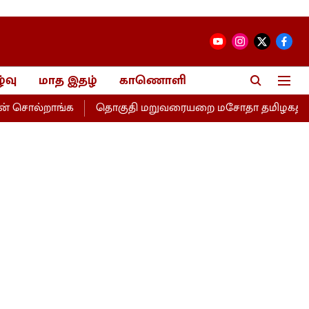
்வு
மாத இதழ்
காணொளி
ொல்றாங்க
தொகுதி மறுவரையறை மசோதா தமிழகத்திற்கு இழைக