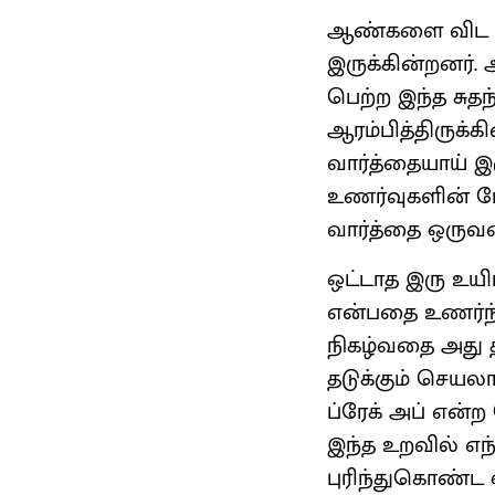
ஆண்களை விட பெ
இருக்கின்றனர். அ
பெற்ற இந்த சுத
ஆரம்பித்திருக்க
வார்த்தையாய் இர
உணர்வுகளின் மோ
வார்த்தை ஒருவ
ஒட்டாத இரு உய
என்பதை உணர்ந்
நிகழ்வதை அது த
தடுக்கும் செயலா
ப்ரேக் அப் என்
இந்த உறவில் எந
புரிந்துகொண்ட 