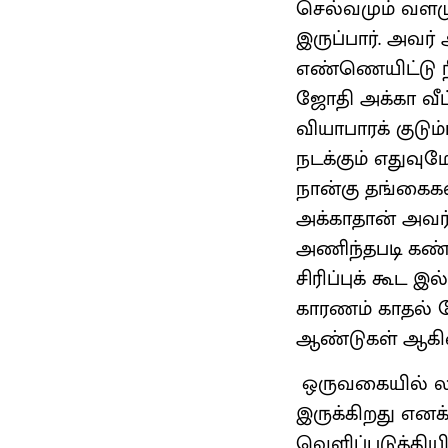
செல்வமும் வளமும
இருப்பார். அவ
எண்ணெயிட்டு நீ
ஜோதி அக்கா வீட்
வியாபாரக் குடும
நடக்கும் எதுவும
நான்கு தங்கைகள
அக்காதான் அவர
அணிந்தபடி கண்
சிரிப்புக் கூட 
காரணம் காதல் த
ஆண்டுகள் ஆகி
ஒருவகையில் லவ
இருக்கிறது எனக
வெளிப்படுத்தியி