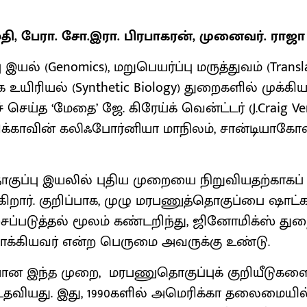
, பேரா. சோ.இரா. பிரபாகரன், முனைவர். ராஜா 
ல் (Genomics), மறுபெயர்ப்பு மருத்துவம் (Translat
 உயிரியல் (Synthetic Biology) துறைகளில் முக்கி
செய்த ‘மேதை’ ஜே. கிரேய்க் வென்ட்டர் (J.Craig Vent
க்காவின் கலிஃபோர்னியா மாநிலம், சான்டியாகோவ
ுப்பு இயலில் புதிய முறையை நிறுவியதற்காகப
ுகிறார். குறிப்பாக, முழு மரபணுத்தொகுப்பை ஷாட்க
்படுத்தல் மூலம் கண்டறிந்து, ஜினோமிக்ஸ் துறை
்கியவர் என்ற பெருமை அவருக்கு உண்டு.
ான இந்த முறை, மரபணுதொகுப்புக் குறியீடுகள
உதவியது. இது, 1990களில் அமெரிக்கா தலைமையி