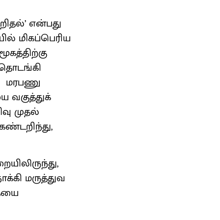
ிதல்’ என்பது
ில் மிகப்பெரிய
ூகத்திற்கு
் தொடங்கி
், மரபணு
 வகுத்துக்
வு முதல்
ண்டறிந்து,
றையிலிருந்து,
ோக்கி மருத்துவ
தையை