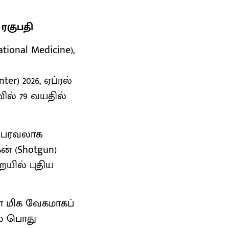
ரகுபதி
ional Medicine),
ய
er) 2026, ஏப்ரல்
ில் 79 வயதில்
் பரவலாக
ன் (Shotgun)
யில் புதிய
ை மிக வேகமாகப்
ல் பொது