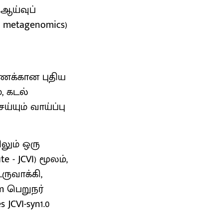
 ஆய்வுப்
 metagenomics)
ணக்கான புதிய
, கடல்
யும் வாய்ப்பு
ிலும் ஒரு
e - JCVI) மூலம்,
ுவாக்கி,
m பெறுநர்
JCVI-syn1.0