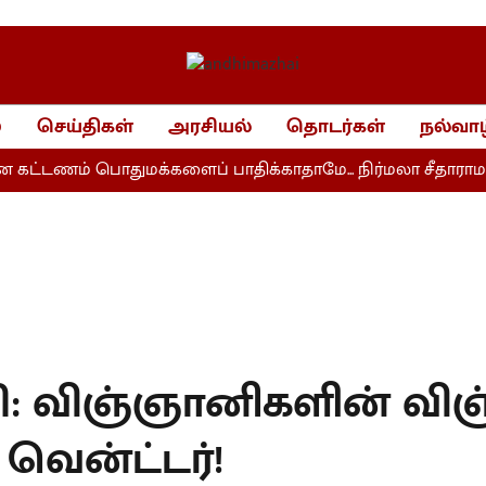
்
செய்திகள்
அரசியல்
தொடர்கள்
நல்வாழ
்டணம் பொதுமக்களைப் பாதிக்காதாமே... நிர்மலா சீதாராமன் 
: விஞ்ஞானிகளின் விஞ
 வென்ட்டர்!