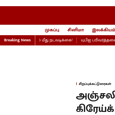
முகப்பு
சினிமா
இலக்கியம
ய் நிறுவனம் மீது நடவடிக்கை!
Breaking News
யுபிஐ பரிவர்த்தனை கட
சிறப்புக்கட்டுரைகள்
அஞ்சலி
கிரேய்க்