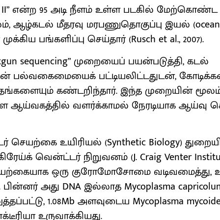
er II” என்ற 95 அடி நீளம் உள்ள படகில் மேற்கொண்ட
், ஆழ்கடல் மீதரவு மரபணுதொகுப்பு இயல் (ocean
ுக்கிய பங்களிப்பு செய்தார் (Rusch et al., 2007).
gun sequencing” முறையைப் பயன்படுத்தி, கடல்
ன் பல்வகைமையைக் பட்டியலிட்டதுடன், கோடிக்க
தங்களையும் கண்டறிந்தார். இந்த முறையின் மூலம்
ஆய்வகத்தில் வளர்க்காமல் நேரடியாக ஆய்வு செய்
டர் செயற்கை உயிரியல் (Synthetic Biology) துறைய
ேய்க் வென்ட்டர் நிறுவனம் (J. Craig Venter Institut
ெயற்கையாக ஒரு குரோமோசோமை வடிவமைத்து, உர
பின்னர் அது DNA இல்லாத Mycoplasma capricolu
்தப்பட்டு, 1.08Mb அளவுடைய Mycoplasma mycoides 
க்டீரியா உருவாக்கியது.