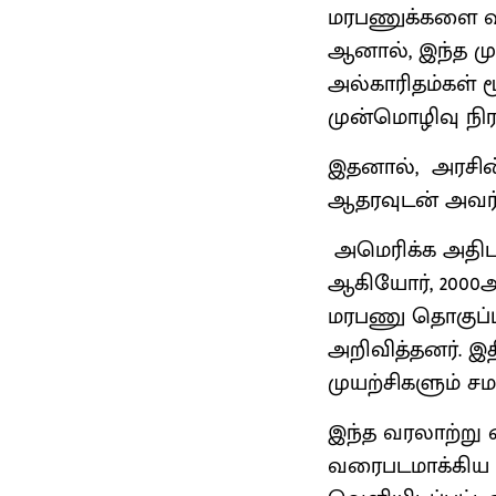
மரபணுக்களை வரிச
ஆனால், இந்த மு
அல்காரிதம்கள் ம
முன்மொழிவு நிரா
இதனால், அரசின் 
ஆதரவுடன் அவர் 
அமெரிக்க அதிபர்
ஆகியோர், 2000
மரபணு தொகுப்பு
அறிவித்தனர். இத
முயற்சிகளும் சம
இந்த வரலாற்று 
வரைபடமாக்கிய ஒ