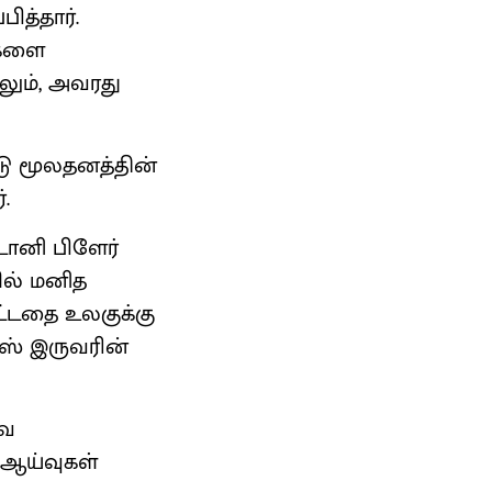
ித்தார்.
ுகளை
ாலும், அவரது
்டு மூலதனத்தின்
.
டோனி பிளேர்
ல் மனித
ட்டதை உலகுக்கு
ன்ஸ் இருவரின்
வை
 ஆய்வுகள்