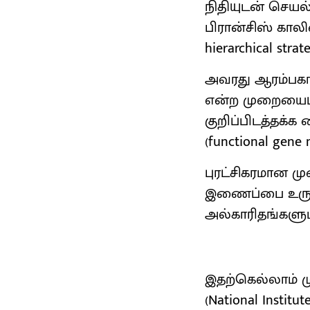
நிதியுடன் செயல்ப
பிரான்சிஸ் காலி
hierarchical st
அவரது ஆரம்பகால 
என்ற முறையைப்
குறிப்பிடத்தக்க
(functional gene 
புரட்சிகரமான ம
இணைப்பை உருவக
அல்காரிதங்களுடன
இதற்கெல்லாம் ம
(National Insti