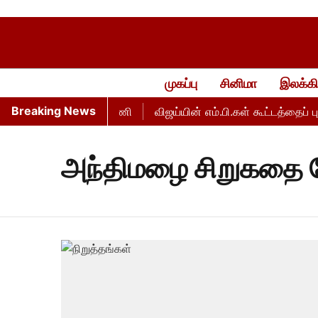
முகப்பு
சினிமா
இலக்கி
Breaking News
.கள் கூட்டம் - அன்புமணி
விஜய்யின் எம்.பி.கள் கூட்டத்தைப் புறக
அந்திமழை சிறுகதை ப