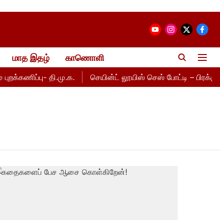
மாத இதழ்
காணொளி
றக்கணிப்பு- தி.மு.க.
செயின்ட் லூயிஸ் செஸ் போட்டி – பிரக்ஞானந்