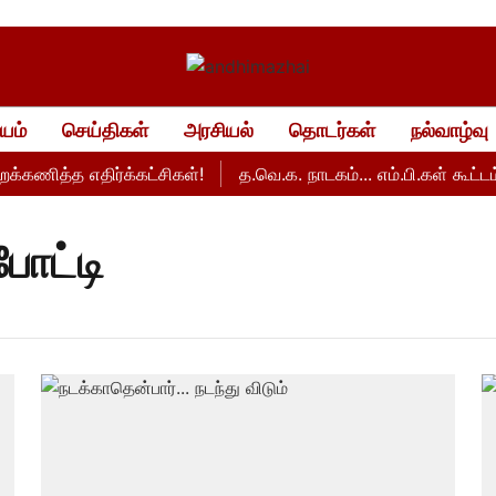
யம்
செய்திகள்
அரசியல்
தொடர்கள்
நல்வாழ்வு
்கணித்த எதிர்க்கட்சிகள்!
த.வெ.க. நாடகம்... எம்.பி.கள் கூட்டம் பு
ோட்டி