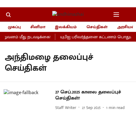
முகப்பு
சினிமா
இலக்கியம்
செய்திகள்
அரசியல்
ுவனம் மீது நடவடிக்கை!
யுபிஐ பரிவர்த்தனை கட்டணம் பொதுமக்கள
அந்திமழை தலைப்புச்
செய்திகள்
27 செப்.2025 காலை தலைப்புச்
செய்திகள்!
Staff Writer
27 Sep 2025
1
min read