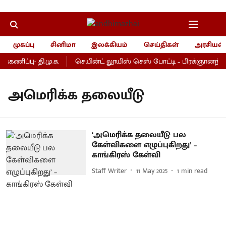
முகப்பு
சினிமா
இலக்கியம்
செய்திகள்
அரசியல்
க்கணிப்பு- தி.மு.க.
செயின்ட் லூயிஸ் செஸ் போட்டி – பிரக்ஞானந்தாவுக
அமெரிக்க தலையீடு
‘அமெரிக்க தலையீடு பல
கேள்விகளை எழுப்புகிறது’ –
காங்கிரஸ் கேள்வி
Staff Writer
11 May 2025
1
min read