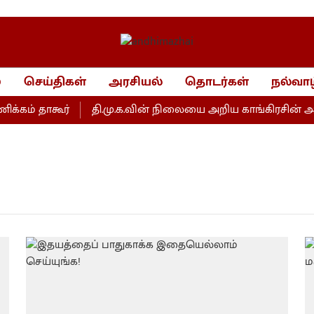
்
செய்திகள்
அரசியல்
தொடர்கள்
நல்வாழ
கம் தாகூர்
தி.மு.க.வின் நிலையை அறிய காங்கிரசின் அழுத்