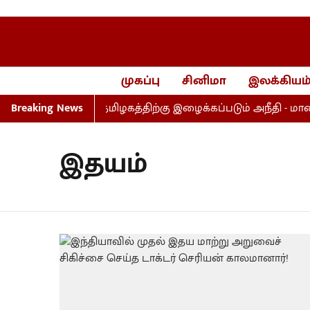
முகப்பு
சினிமா
இலக்கியம
யறை மசோதா தமிழகத்திற்கு இழைக்கப்படும் அநீதி - மாணிக்
Breaking News
இதயம்