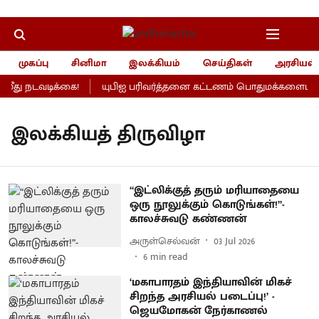
முகப்பு
சினிமா
இலக்கியம்
செய்திகள்
அரசியல்
ீது நடவடிக்கை!
யுபிஐ பரிவர்த்தனை கட்டணம் பொதுமக்களைப் பாதி
இலக்கியத் திருவிழா
“இட்லிக்குத் தரும் மரியாதையை
ஒரு நூலுக்கும் கொடுங்கள்!”-
காலச்சுவடு கண்ணன்
அருள்செல்வன்
03 Jul 2026
6
min read
‘மகாபாரதம் இந்தியாவின் மிகச்
சிறந்த அரசியல் படைப்பு!’ -
ஜெயமோகன் நேர்காணல்