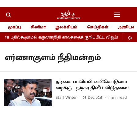
முகப்பு
சினிமா
இலக்கியம்
செய்திகள்
அரசியல்
ாக பதில்கூறாமல் கருணாநிதி காலத்தைக் குறிப்பிட்ட விஜய்!
ஒரு ந
எர்ணாகுளம் நீதிமன்றம்
நடிகை பாலியல் வன்கொடுமை
வழக்கு… நடிகர் திலீப் விடுதலை!
Staff Writer
08 Dec 2025
1
min read