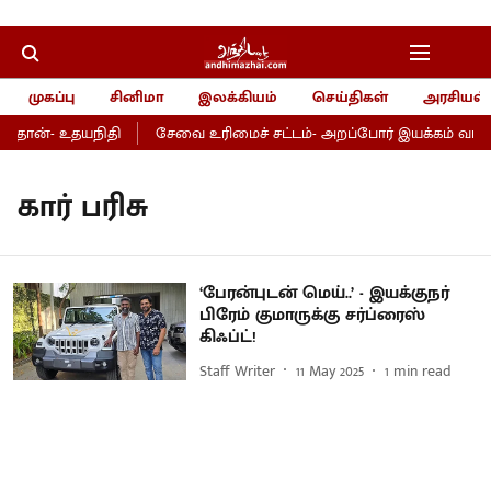
முகப்பு
சினிமா
இலக்கியம்
செய்திகள்
அரசியல்
்தான்- உதயநிதி
சேவை உரிமைச் சட்டம்- அறப்போர் இயக்கம் வரவேற
கார் பரிசு
‘பேரன்புடன் மெய்..’ - இயக்குநர்
பிரேம் குமாருக்கு சர்ப்ரைஸ்
கிஃப்ட்!
Staff Writer
11 May 2025
1
min read