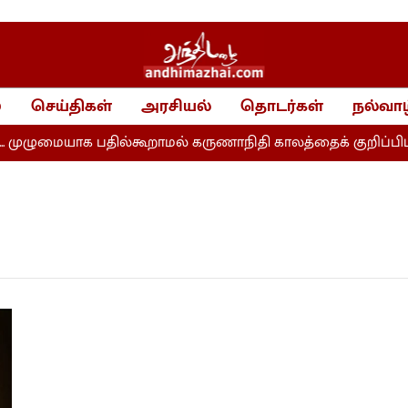
்
செய்திகள்
அரசியல்
தொடர்கள்
நல்வாழ
முழுமையாக பதில்கூறாமல் கருணாநிதி காலத்தைக் குறிப்பிட்ட 