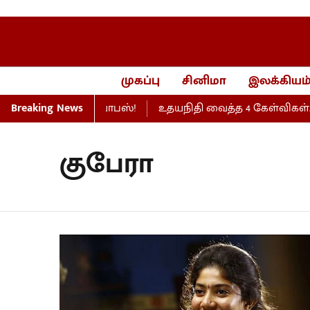
முகப்பு
சினிமா
இலக்கியம
வாகரத்து வழக்கு வாபஸ்!
Breaking News
உதயநிதி வைத்த 4 கேள்விகள்... 
குபேரா