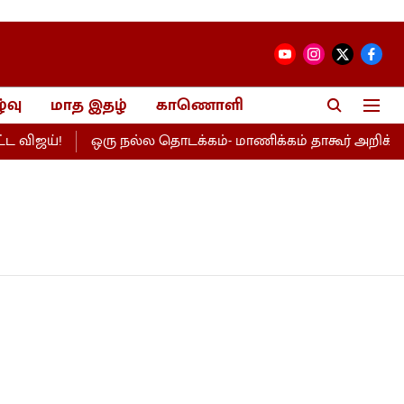
்வு
மாத இதழ்
காணொளி
விஜய்!
ஒரு நல்ல தொடக்கம்- மாணிக்கம் தாகூர் அறிக்கை