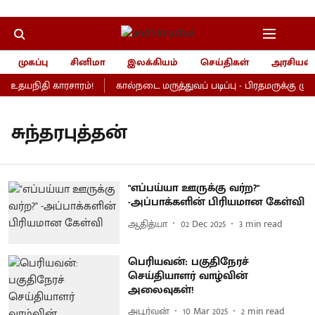
முகப்பு
சினிமா
இலக்கியம்
செய்திகள்
அரசியல்
், உதயநிதி காரசாரம்!
கால்நடை மருத்துவப் படிப்பு - பிரதமருக்கு முதல
சுந்தரபுத்தன்
"எப்பய்யா ஊருக்கு வர்ற?"
-அப்பாக்களின் பிரியமான கேள்வி
ஆதித்யா
02 Dec 2025
3
min read
பெரியவன்: பகுதிநேரச்
செய்தியாளர் வாழ்வின்
அலைவுகள்!
அபூர்வன்
10 Mar 2025
2
min read