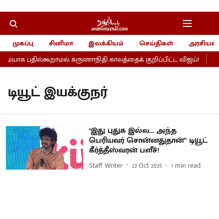
முகப்பு
சினிமா
இலக்கியம்
செய்திகள்
அரசியல்
மையாக பதில்கூறாமல் கருணாநிதி காலத்தைக் குறிப்பிட்ட விஜய்!
ஒர
டியூட் இயக்குநர்
"இது புதுசு இல்ல... அந்த
பெரியவர் சொன்னதுதான்” டியூட்
கீர்த்தீஸ்வரன் பளீச்!
Staff Writer
23 Oct 2025
1
min read