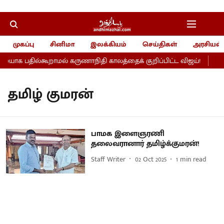
முகப்பு
சினிமா
இலக்கியம்
செய்திகள்
அரசியல்
ையாக பதில்கூறாமல் கருணாநிதி காலத்தைக் குறிப்பிட்ட விஜய்!
ஒரு
தமிழ் குமரன்
பாமக இளைஞரணி
தலைவரானார் தமிழ்க்குமரன்!
Staff Writer
02 Oct 2025
1
min read