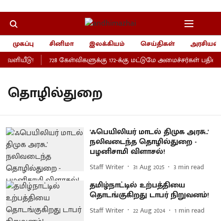
முகப்பு
சினிமா
இலக்கியம்
செய்திகள்
அரசியல்
 வெளியீடு!
728 கேள்விகளுக்கு 172-க்கு மட்டுமே அமைச்சர்கள் பதில
தொழில்துறை
'ஃபெயிலியர் மாடல் திமுக அரசு..'
நலிவடைந்த தொழில்துறை -
பழனிசாமி விளாசல்!
Staff Writer
31 Aug 2025
3
min read
தமிழ்நாட்டில் உற்பத்தியை
தொடங்குகிறது டாபர் நிறுவனம்!
Staff Writer
22 Aug 2024
1
min read