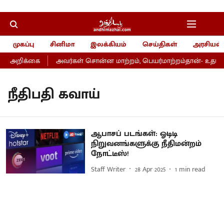
முகப்பு
சினிமா
இலக்கியம்
செய்திகள்
அரசியல்
ர் அறிக்கை
அவர்கள் சொன்ன மாற்றம், பெயர்மாற்றம்தான்- உதயநி
நீதிபதி கவாய்
ஆபாசப் படங்கள்: ஓடிடி
நிறுவனங்களுக்கு நீதிமன்றம்
நோட்டீஸ்!
Staff Writer
28 Apr 2025
1
min read