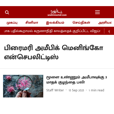
முகப்பு
சினிமா
இலக்கியம்
செய்திகள்
அரசியல்
யாக பதில்கூறாமல் கருணாநிதி காலத்தைக் குறிப்பிட்ட விஜய்!
ஒரு 
பிரைமரி அமீபிக் மெனிங்கோ
என்செபலிட்டிஸ்
மூளை உண்ணும் அமீபாவுக்கு 3
மாதக் குழந்தை பலி!
Staff Writer
15 Sep 2025
1
min read