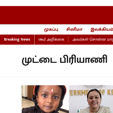
முகப்பு
சினிமா
இலக்கியம
ம்- மாணிக்கம் தாகூர் அறிக்கை
Breaking News
அவர்கள் சொன்ன மாற்றம்
முட்டை பிரியாணி