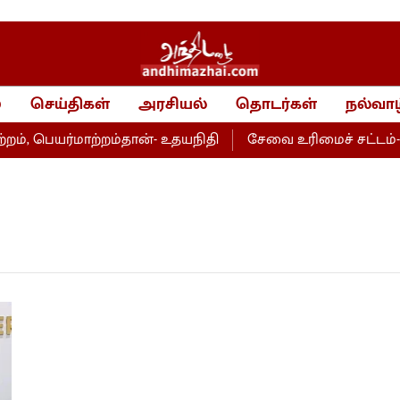
்
செய்திகள்
அரசியல்
தொடர்கள்
நல்வாழ
, பெயர்மாற்றம்தான்- உதயநிதி
சேவை உரிமைச் சட்டம்- அற