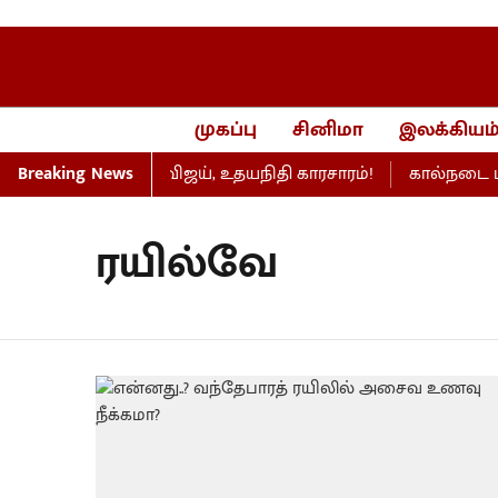
முகப்பு
சினிமா
இலக்கியம
ிறது... பேரவையில் விஜய், உதயநிதி காரசாரம்!
Breaking News
கால்நடை மருத்
ரயில்வே